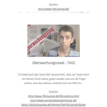
Quellen:
http://www.rfid-journal.de/
https://www.datenschutz.rlp.de/downloads/oh/info_RFID.pdf
https://youtube.com/watch?v=Qyd9TANUt4U
Überwachungsstaat - Teil2
Ich habe euch das letzte Mal versprochen, dass wir heute noch
ein kleines Stück weiter gehen werden und uns die Frage
stellen, was das weitere, konkrete Ziel von RFID ist...
Quellen:
http://www.rfid-journal.de/rfid-systeme.html
http://www.vorratsdatenspeicherung.de/
https://digitalcourage.de/themen/rfid/rfid-und-die-folgen