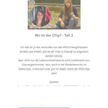
Wo ist der Chip? - Teil 2
Ich hab dir ja das letzte Mal von den RFID-Einkaufshäusern
erzählt und erklärt, wie da der Chip in Zukunft so eingesetzt
werden könnte.
Aber nicht nur die Lebensmittelindustrie wird zunehmend vom
Chip eingenommen, nein, auch in der Kleiderbranche, im
Fahrschein, in Büchern oder gar im Abfall steckt der RFID-Chip
drin!
Quellen:
https://blog.hslu.ch/outofhomedisplays/2008/05/01/testbereich-
rfid-warenhaus/
http://www.id-systec.de/news-reader-de/items/rfid-am-
flughafen-233.html
http://www.amsterdam.info/de/oeffentlicher-verkehr/
http://www.bibliotheksportal.de/themen/rfid.html