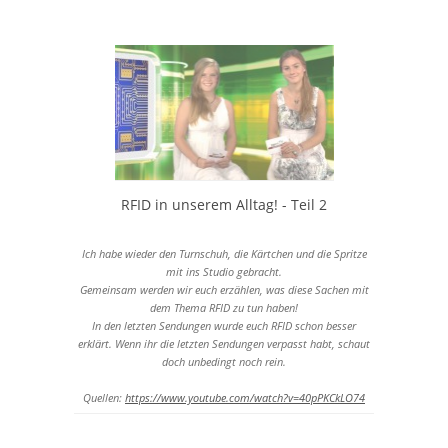
http://www.vorratsdatenspeicherung.de
https://digitalcourage.de/themen/rfid/rfid-und-die-folgen
http://kath-zdw.ch/maria/schattenmacht/rfid-chip.html
http://www.netzwelt.de/news/66659-los-gehts-erste-chip-
implantate-menschen
http://www.spiegel.de/#action=404&ref=hpinject404
RFID in unserem Alltag! - Teil 2
Ich habe wieder den Turnschuh, die Kärtchen und die Spritze
mit ins Studio gebracht.
Gemeinsam werden wir euch erzählen, was diese Sachen mit
dem Thema RFID zu tun haben!
In den letzten Sendungen wurde euch RFID schon besser
erklärt. Wenn ihr die letzten Sendungen verpasst habt, schaut
doch unbedingt noch rein.
Quellen:
https://www.youtube.com/watch?v=40pPKCkLO74