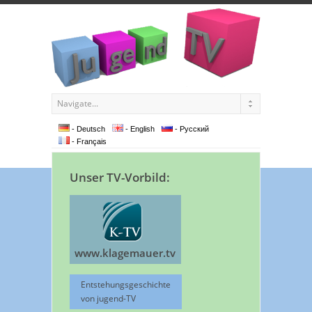
- Deutsch
- English
- Pусский
- Français
Unser TV-Vorbild:
www.klagemauer.tv
Entstehungsgeschichte
von jugend-TV