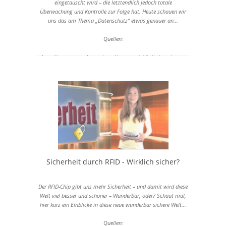
eingetauscht wird – die letztendlich jedoch totale
Überwachung und Kontrolle zur Folge hat. Heute schauen wir
uns das am Thema „Datenschutz“ etwas genauer an...
Quellen:
http://www.menschenrechtserklaerung.de/
freiheitssphaere-
und-privatsphaere-3614/
http://www.derwesten.de/wirtschaft/digital/anonymous-hackt-
sich-in-fbi-telefonkonferenz-id6313822.html
http://diepresse.com/home/techscience/internet/1286491/FBI-
gehackt_Zwolf-Millionen-AppleIDs-gestohlen
Sicherheit durch RFID - Wirklich sicher?
Der RFID-Chip gibt uns mehr Sicherheit – und damit wird diese
Welt viel besser und schöner – Wunderbar, oder? Schaut mal,
hier kurz ein Einblicke in diese neue wunderbar sichere Welt...
Quellen: