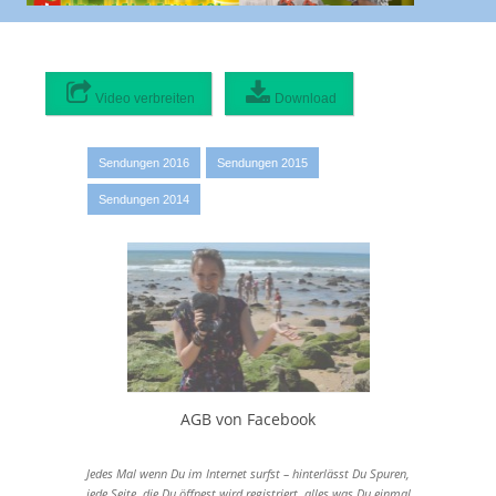
Video verbreiten
Download
Video verbreiten:
Originaldatei
0 MB
Sendungen 2016
Sendungen 2015
1080p hohe Qualität
Sendungen 2014
1920x1080 - 69 MB
720p hohe Qualität
1280x720 - 53 MB
468p mittlere Qualität
832x468 - 36 MB
420p mittlere Qualität
748x420 - 29 MB
337p mittlere Qualität
AGB von Facebook
600x337 - 20 MB
225p mittlere Qualität
Jedes Mal wenn Du im Internet surfst – hinterlässt Du Spuren,
400x225 - 15 MB
jede Seite, die Du öffnest wird registriert, alles was Du einmal