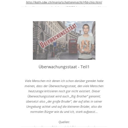
http://kath-zdw.ch/maria/schattenmacht/rfid-chip.html
http://www.netzwelt.de/news/66659-los-gehts-erste-chip-
implantate-menschen.html
Überwachungsstaat - Teil1
Viele Menschen mit denen ich schon darüber geredet habe
meinen, dass der Überwachungsstaat, den viele Menschen
heutzutage kritisieren noch gar nicht existiert. Dieser
Überwachungsstaat wird auch „Big Brother“ genannt;
übersetzt also „der große Bruder“, der auf alles in seiner
Umgebung achtet und auf die kleineren Brüder, also die
normalen Bürger wie du und ich, stark aufpasst...
Quellen:
http://www.rfid-journal.de/rfid-systeme.html