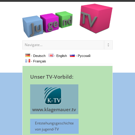
- Deutsch
- English
- Pусский
- Français
Unser TV-Vorbild:
www.klagemauer.tv
Entstehungsgeschichte
von jugend-TV