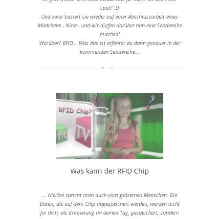
cool? :D
202p niedrige Qualität
Und zwar basiert sie wieder auf einer Abschlussarbeit eines
360x202 - 19 MB
Mädchens - Nina - und wir dürfen darüber nun eine Sendereihe
180p niedrige Qualität
machen!
320x180 - 16 MB
Worüber? RFID... Was das ist erfährst du dann genauer in der
kommenden Sendereihe...
Quellen:
- Ninas Facharbeit
-
www.rfid-journal.de
-
http://agb-antigenozidbewegung.de/index.php?
option=com_content&view=article&id=83&Itemid=310
Was kann der RFID Chip
... Hierbei spricht man auch vom gläsernen Menschen. Die
Daten, die auf dem Chip abgespeichert werden, werden nicht
für dich, als Erinnerung an deinen Tag, gespeichert, sondern