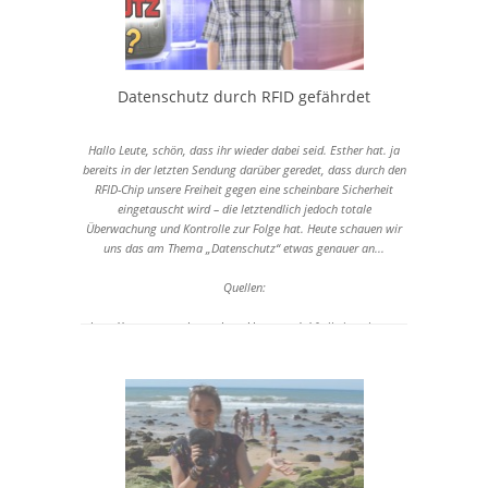
Datenschutz durch RFID gefährdet
Hallo Leute, schön, dass ihr wieder dabei seid. Esther hat. ja
bereits in der letzten Sendung darüber geredet, dass durch den
RFID-Chip unsere Freiheit gegen eine scheinbare Sicherheit
eingetauscht wird – die letztendlich jedoch totale
Überwachung und Kontrolle zur Folge hat. Heute schauen wir
uns das am Thema „Datenschutz“ etwas genauer an...
Quellen:
http://www.menschenrechtserklaerung.de/
freiheitssphaere-
und-privatsphaere-3614/
http://www.derwesten.de/wirtschaft/digital/anonymous-hackt-
sich-in-fbi-telefonkonferenz-id6313822.html
http://diepresse.com/home/techscience/internet/1286491/FBI-
gehackt_Zwolf-Millionen-AppleIDs-gestohlen