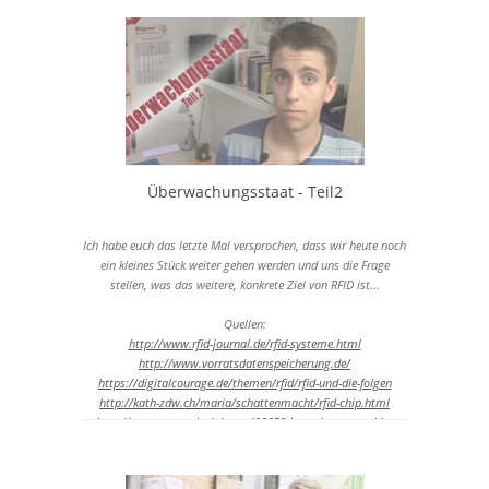
https://digitalcourage.de/themen/rfid/rfid-und-die-folgen
http://kath-zdw.ch/maria/schattenmacht/rfid-chip.html
http://www.netzwelt.de/news/66659-los-gehts-erste-chip-
implantate-menschen
http://www.spiegel.de/#action=404&ref=hpinject404
Überwachungsstaat - Teil2
Ich habe euch das letzte Mal versprochen, dass wir heute noch
ein kleines Stück weiter gehen werden und uns die Frage
stellen, was das weitere, konkrete Ziel von RFID ist...
Quellen:
http://www.rfid-journal.de/rfid-systeme.html
http://www.vorratsdatenspeicherung.de/
https://digitalcourage.de/themen/rfid/rfid-und-die-folgen
http://kath-zdw.ch/maria/schattenmacht/rfid-chip.html
http://www.netzwelt.de/news/66659-los-gehts-erste-chip-
implantate-menschen.html