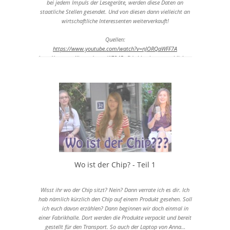
bei jedem Impuls der Lesegeräte, werden diese Daten an
staatliche Stellen gesendet. Und von diesen dann vielleicht an
wirtschaftliche Interessenten weiterverkauft!
Quellen:
https://www.youtube.com/watch?v=nJORQaWFF7A
http://www.gulli.com/news/17945-rfid-chips-im-menschlichen-
koerper-sieht-so-humane-ueberwachung-aus-2012-01-26
Wo ist der Chip? - Teil 1
Wisst ihr wo der Chip sitzt? Nein? Dann verrate ich es dir. Ich
hab nämlich kürzlich den Chip auf einem Produkt gesehen. Soll
ich euch davon erzählen? Dann beginnen wir doch einmal in
einer Fabrikhalle. Dort werden die Produkte verpackt und bereit
gestellt für den Transport. So auch der Laptop von Anna…