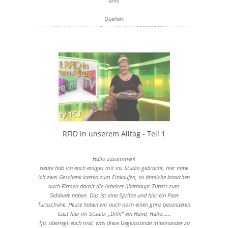
drin!
Quellen:
https://blog.hslu.ch/outofhomedisplays/2008/05/01/testbereich-
rfid-warenhaus/
http://www.id-systec.de/news-reader-de/items/rfid-am-
flughafen-233.html
http://www.amsterdam.info/de/oeffentlicher-verkehr/
http://www.bibliotheksportal.de/themen/rfid.html
http://www.rfid-journal.de/rfid-anwendungsbeispiel3.html
http://www.rfid-journal.de/rfid-anwendungsbeispiel4.html
RFID in unserem Alltag - Teil 1
Hallo zusammen!
Heute hab ich euch einiges mit ins Studio gebracht, hier habe
ich zwei Geschenk karten zum Einkaufen, so ähnliche brauchen
auch Firmen damit die Arbeiter überhaupt Zutritt zum
Gebäude haben. Das ist eine Spritze und hier ein Paar
Turnschuhe. Heute haben wir auch noch einen ganz besonderen
Gast hier im Studio: „Dilli!“ ein Hund, Hallo……
Tja, überlegt euch mal, was diese Gegenstände miteinander zu