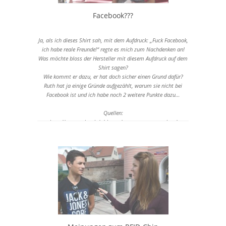
Facebook???
Ja, als ich dieses Shirt sah, mit dem Aufdruck: „Fuck Facebook,
ich habe reale Freunde!“ regte es mich zum Nachdenken an!
Was möchte bloss der Hersteller mit diesem Aufdruck auf dem
Shirt sagen?
Wie kommt er dazu, er hat doch sicher einen Grund dafür?
Ruth hat ja einige Gründe aufgezählt, warum sie nicht bei
Facebook ist und ich habe noch 2 weitere Punkte dazu…
Quellen:
http://www.spiegel.de/thema/nsa_programm_prism/
http://www.spiegel.de/spiegel/print/d-97110537.html
http://www.t-
online.de/computer/internet/facebook/id_54572210/facebook-
landgericht-berlin-erklaert-freundefinder-fuer-illegal.html