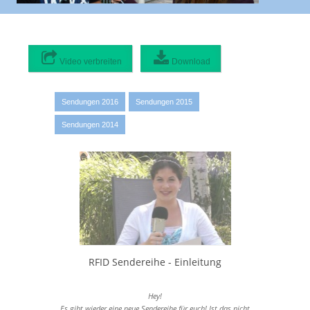
Video verbreiten
Download
Video verbreiten:
Originaldatei
0 MB
Sendungen 2016
Sendungen 2015
1080p hohe Qualität
Sendungen 2014
1920x1080 - 106 MB
720p hohe Qualität
1280x720 - 82 MB
468p mittlere Qualität
832x468 - 55 MB
420p mittlere Qualität
748x420 - 45 MB
337p mittlere Qualität
RFID Sendereihe - Einleitung
600x337 - 30 MB
225p mittlere Qualität
Hey!
400x225 - 24 MB
Es gibt wieder eine neue Sendereihe für euch! Ist das nicht